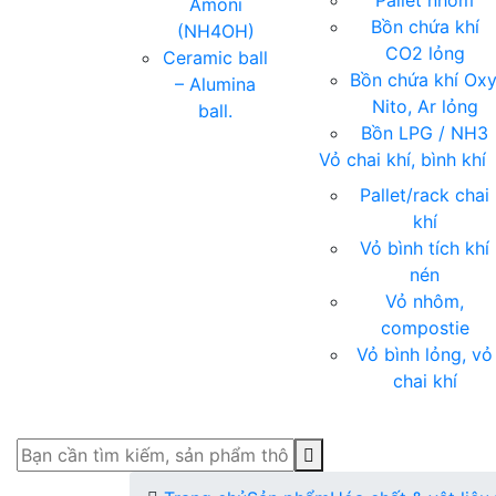
Pallet nhóm
Amoni
Bồn chứa khí
(NH4OH)
CO2 lỏng
Ceramic ball
Bồn chứa khí Oxy
– Alumina
Nito, Ar lỏng
ball.
Bồn LPG / NH3
Vỏ chai khí, bình khí
Pallet/rack chai
khí
Vỏ bình tích khí
nén
Vỏ nhôm,
compostie
Vỏ bình lỏng, vỏ
chai khí