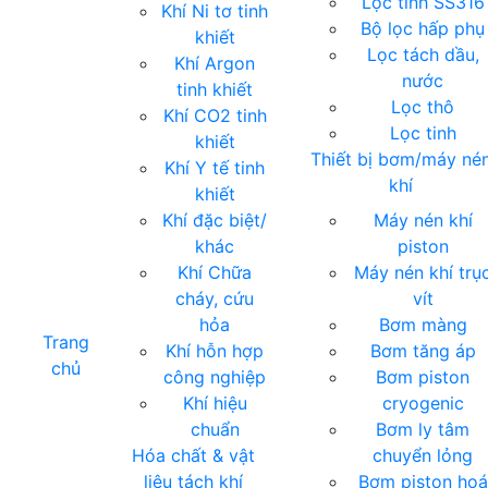
Lọc tinh SS316
Khí Ni tơ tinh
Bộ lọc hấp phụ
khiết
Lọc tách dầu,
Khí Argon
nước
tinh khiết
Lọc thô
Khí CO2 tinh
Lọc tinh
khiết
Thiết bị bơm/máy né
Khí Y tế tinh
khí
khiết
Khí đặc biệt/
Máy nén khí
khác
piston
Khí Chữa
Máy nén khí trụ
cháy, cứu
vít
hỏa
Bơm màng
Trang
Khí hỗn hợp
Bơm tăng áp
chủ
công nghiệp
Bơm piston
Khí hiệu
cryogenic
chuẩn
Bơm ly tâm
Hóa chất & vật
chuyển lỏng
liệu tách khí
Bơm piston hoá