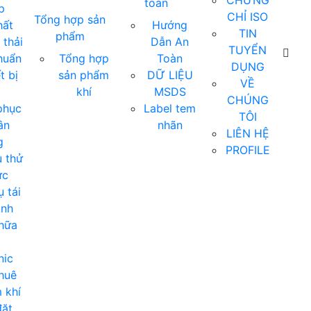
CHỨNG
toàn
p
CHỈ ISO
Tổng hợp sản
hất
Hướng
TIN
phẩm
 thải
Dẫn An
TUYỂN
huẩn
Tổng hợp
Toàn
DỤNG
t bị
sản phẩm
DỮ LIỆU
VỀ
khí
MSDS
CHÚNG
phục
Label tem
TÔI
ân
nhãn
LIÊN HỆ
g
PROFILE
 thử
ực
 tái
ịnh
hữa
nic
huê
 khí
ặt