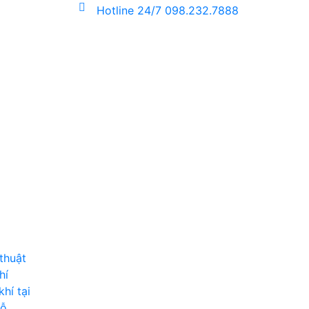
Hotline 24/7
098.232.7888
thuật
hí
hí tại
hỗ