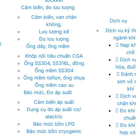
sockket
Cảm biến, đo lưu lượng
Cảm biến, van chân
Dịch vụ
không,
Dịch vụ kỹ t
Lưu lượng kế
ngành khí
Đo lưu lượng
G
Nạp khí
Ống dây, ống mềm
chỗ
Khớp nối tiêu chuẩn CGA
Dịch vụ
Ống SS304, SS316L, đồng
hóa, đuổ
Ống mềm SS304
Đánh r
Ống mềm teflon, ống nhựa
sơn vỏ 
Ống mềm cao su
khí
Báo mức, Đo áp suất
Dịch v
Cảm biến áp suất
chân kh
Dụng cụ đo áp suất cơ/
Đo khí 
electric
chuẩ
Báo mức bồn LPG
Đo khí
Báo mức bồn cryogenic
hợp cô