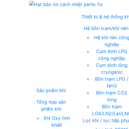
Thiết bị & hệ thống kh
Hệ bồn trạm/khí nén
Hệ khí nén côn
nghiệp
Cụm bình LPG
công nghiệp
Cụm bình lỏng
cryogenic
Bồn trạm LPG /
NH3
Sản phẩm khí
Bồn trạm CO2
lỏng
Tổng hợp sản
Bồn trạm
phẩm khí
LOX/LN2/Lar/LN
Khí Oxy tinh
Lọc khí / lọc hấp ph
khiết