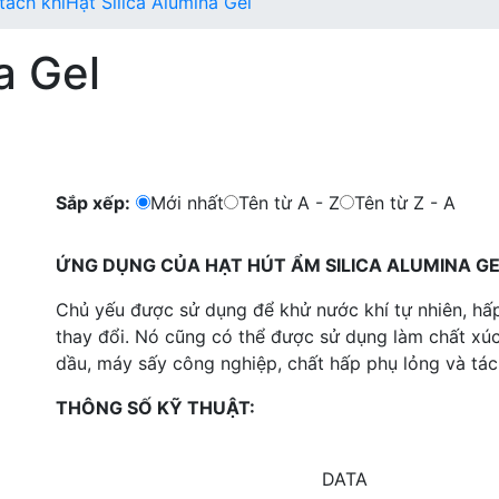
tách khí
Hạt Silica Alumina Gel
a Gel
Sắp xếp:
Mới nhất
Tên từ A - Z
Tên từ Z - A
ỨNG DỤNG CỦA HẠT HÚT ẨM SILICA ALUMINA GE
Chủ yếu được sử dụng để khử nước khí tự nhiên, hấ
thay đổi. Nó cũng có thể được sử dụng làm chất xú
dầu, máy sấy công nghiệp, chất hấp phụ lỏng và tách
THÔNG SỐ KỸ THUẬT:
DATA