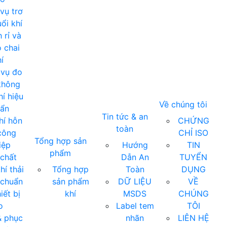
vụ trơ
ổi khí
 rỉ và
 chai
í
 vụ đo
không
í hiệu
Về chúng tôi
uẩn
Tin tức & an
hí hỗn
CHỨNG
toàn
công
CHỈ ISO
Tổng hợp sản
iệp
Hướng
TIN
phẩm
chất
Dẫn An
TUYỂN
hí thải
Tổng hợp
Toàn
DỤNG
 chuẩn
sản phẩm
DỮ LIỆU
VỀ
iết bị
khí
MSDS
CHÚNG
o
Label tem
TÔI
& phục
nhãn
LIÊN HỆ