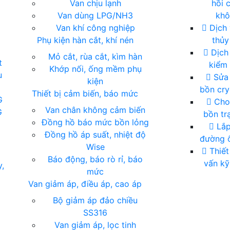
Van chịu lạnh
hồi 
Van dùng LPG/NH3
kh
Van khí công nghiệp
Dịch 
Phụ kiện hàn cắt, khí nén
thủy
Dịch 
Mỏ cắt, rùa cắt, kìm hàn
t
kiểm 
Khớp nối, ống mềm phụ
u
Sửa
kiện
bồn cry
Thiết bị cảm biến, báo mức
G
Cho
Van chân không cảm biến
G
bồn tr
Đồng hồ báo mức bồn lỏng
Lắp
Đồng hồ áp suất, nhiệt độ
đường ố
Wise
Thiết
Báo động, báo rò rỉ, báo
vấn kỹ
y,
mức
Van giảm áp, điều áp, cao áp
Bộ giảm áp đảo chiều
SS316
Van giảm áp, lọc tinh