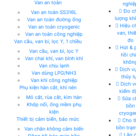
Van an toàn
nghiệ
Đo c
Van an toàn SS316L
lượng khí
Van an toàn đường ống
Hiệu c
Van an toàn cryogenic
van, thiế
Van an toàn công nghiệp
đo
Van cầu, van bi, lọc Y, 1 chiều
Hút & 
Van cầu, van bi, lọc Y
hồi ch
Van chai khí, van bình khí
khôn
Van chịu lạnh
Dịch vụ
Van dùng LPG/NH3
thủy l
Van khí công nghiệp
Dịch vụ
Phụ kiện hàn cắt, khí nén
kiểm đ
Mỏ cắt, rùa cắt, kìm hàn
Sửa c
Khớp nối, ống mềm phụ
bồn
kiện
cryoge
G
Thiết bị cảm biến, báo mức
Cho t
bồn trạm
Van chân không cảm biến
Lắp đ