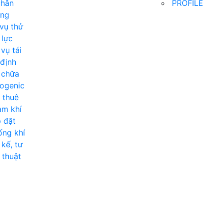
chân
PROFILE
ông
vụ thử
 lực
vụ tái
định
 chữa
ogenic
 thuê
ạm khí
 đặt
ng khí
 kế, tư
 thuật