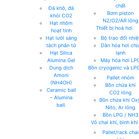
chất
Đá khô, đá
Bơm piston
khói CO2
N2/O2/AR lỏng
Hạt nhôm
Thiết bị hoá hơi
hoạt tính
Hạt lưới sàng
Bộ trao đổi nhiệ
tách phân tử
Dàn hóa hơi chị
Hạt Silica
lạnh
Alumina Gel
Máy hóa hơi LP
Dung dịch
Bồn cryogenic và LP
Amoni
Pallet nhóm
(NH4OH)
Bồn chứa khí
Ceramic ball
CO2 lỏng
– Alumina
Bồn chứa khí Ox
ball.
Nito, Ar lỏng
Bồn LPG / NH3
Vỏ chai khí, bình khí
Pallet/rack chai