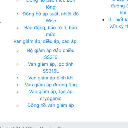
Đồng hồ báo mức bồn
đường 
lỏng
khí
Đồng hồ áp suất, nhiệt độ
Thiết k
,
Wise
vấn kỹ t
Báo động, báo rò rỉ, báo
mức
Van giảm áp, điều áp, cao áp
Bộ giảm áp đảo chiều
SS316
Van giảm áp, lọc tinh
SS316L
Van giảm áp bình khí
Van giảm áp đường ống
Van giảm áp, tạo áp
cryogenic
Đồng hồ van giảm áp