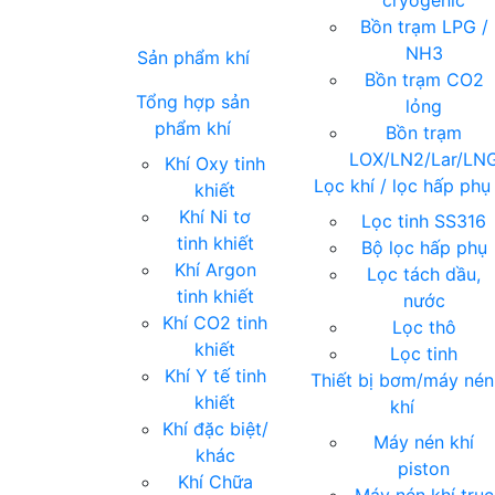
cryogenic
Bồn trạm LPG /
NH3
Sản phẩm khí
Bồn trạm CO2
Tổng hợp sản
lỏng
phẩm khí
Bồn trạm
LOX/LN2/Lar/LN
Khí Oxy tinh
Lọc khí / lọc hấp phụ
khiết
Khí Ni tơ
Lọc tinh SS316
tinh khiết
Bộ lọc hấp phụ
Khí Argon
Lọc tách dầu,
tinh khiết
nước
Khí CO2 tinh
Lọc thô
khiết
Lọc tinh
Khí Y tế tinh
Thiết bị bơm/máy nén
khiết
khí
Khí đặc biệt/
Máy nén khí
khác
piston
Khí Chữa