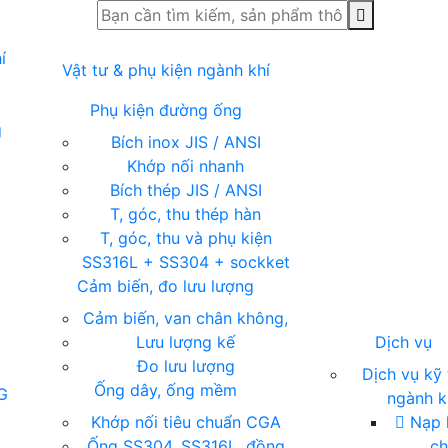
í
Vật tư & phụ kiện ngành khí
Phụ kiện đường ống
g
Bích inox JIS / ANSI
Khớp nối nhanh
Bích thép JIS / ANSI
T, góc, thu thép hàn
T, góc, thu và phụ kiện
SS316L + SS304 + sockket
Cảm biến, đo lưu lượng
Cảm biến, van chân không,
Lưu lượng kế
Dịch vụ
Đo lưu lượng
Dịch vụ kỹ 
Ống dây, ống mềm
G
ngành k
ụ
Khớp nối tiêu chuẩn CGA
Nạp k
Ống SS304, SS316L, đồng
c