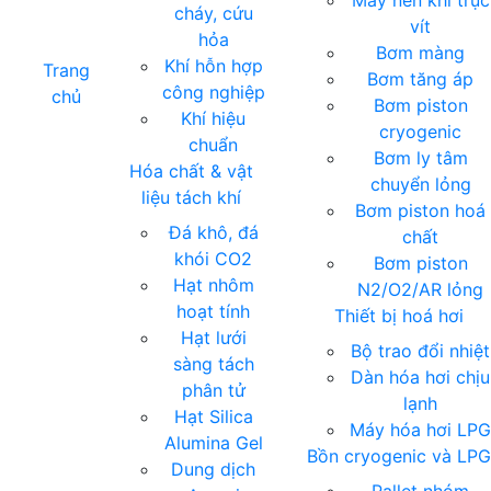
Máy nén khí trục
cháy, cứu
vít
hỏa
Bơm màng
Khí hỗn hợp
Trang
Bơm tăng áp
công nghiệp
chủ
Bơm piston
Khí hiệu
cryogenic
chuẩn
Bơm ly tâm
Hóa chất & vật
chuyển lỏng
liệu tách khí
Bơm piston hoá
Đá khô, đá
chất
khói CO2
Bơm piston
Hạt nhôm
N2/O2/AR lỏng
hoạt tính
Thiết bị hoá hơi
Hạt lưới
Bộ trao đổi nhiệt
sàng tách
Dàn hóa hơi chịu
phân tử
lạnh
Hạt Silica
Máy hóa hơi LP
Alumina Gel
Bồn cryogenic và LPG
Dung dịch