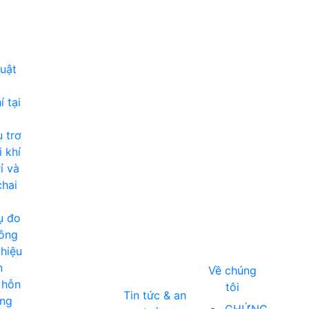
huật
 tại
 trơ
i khí
ỉ và
chai
ụ đo
ông
hiệu
n
Về chúng
 hỗn
tôi
Tin tức & an
ng