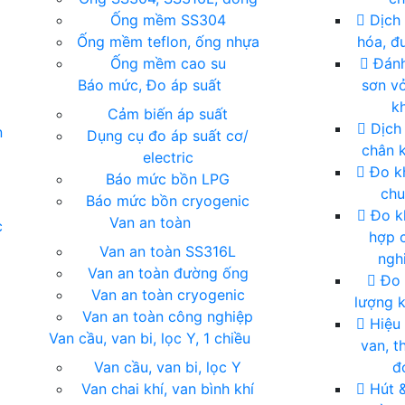
Ống mềm SS304
Dịch 
Ống mềm teflon, ống nhựa
hóa, đu
Ống mềm cao su
Đánh
Báo mức, Đo áp suất
sơn vỏ
kh
Cảm biến áp suất
Dịch
n
Dụng cụ đo áp suất cơ/
chân 
electric
Đo kh
Báo mức bồn LPG
ch
Báo mức bồn cryogenic
Đo k
Van an toàn
c
hợp 
Van an toàn SS316L
ngh
Van an toàn đường ống
Đo 
Van an toàn cryogenic
lượng k
Van an toàn công nghiệp
Hiệu
Van cầu, van bi, lọc Y, 1 chiều
van, th
Van cầu, van bi, lọc Y
đ
Van chai khí, van bình khí
Hút 