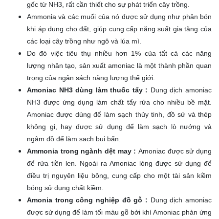
gốc từ NH3, rất cần thiết cho sự phát triển cây trồng.
Ammonia và các muối của nó được sử dụng như phân bón
khi áp dụng cho đất, giúp cung cấp năng suất gia tăng của
các loại cây trồng như ngô và lúa mì.
Do đó việc tiêu thụ nhiều hơn 1% của tất cả các năng
lượng nhân tạo, sản xuất amoniac là một thành phần quan
trọng của ngân sách năng lượng thế giới.
Amoniac NH3 dùng làm thuốc tẩy :
Dung dịch amoniac
NH3 được ứng dụng làm chất tẩy rửa cho nhiều bề mặt.
Amoniac được dùng để làm sạch thủy tinh, đồ sứ và thép
không gỉ, hay được sử dụng để làm sạch lò nướng và
ngâm đồ để làm sạch bụi bẩn.
Ammonia trong ngành dệt may :
Amoniac được sử dụng
để rửa tiền len. Ngoài ra Amoniac lỏng được sử dụng để
điều trị nguyên liệu bông, cung cấp cho một tài sản kiềm
bóng sử dụng chất kiềm.
Amonia trong công nghiệp đồ gỗ :
Dung dịch amoniac
được sử dụng để làm tối màu gỗ bởi khí Amoniac phản ứng