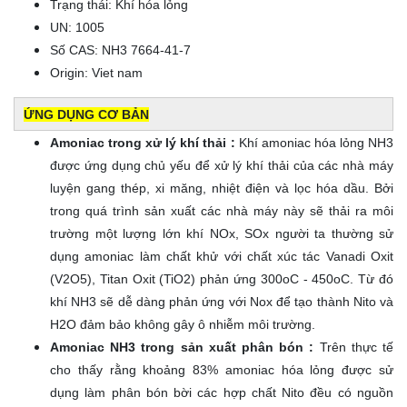
Trạng thái: Khí hóa lỏng
UN: 1005
Số CAS: NH3 7664-41-7
Origin: Viet nam
ỨNG DỤNG CƠ BẢN
Amoniac trong xử lý khí thải :
Khí amoniac hóa lỏng NH3
được ứng dụng chủ yếu để xử lý khí thải của các nhà máy
luyện gang thép, xi măng, nhiệt điện và lọc hóa dầu. Bởi
trong quá trình sản xuất các nhà máy này sẽ thải ra môi
trường một lượng lớn khí NOx, SOx người ta thường sử
dụng amoniac làm chất khử với chất xúc tác Vanadi Oxit
(V2O5), Titan Oxit (TiO2) phản ứng 300oC - 450oC. Từ đó
khí NH3 sẽ dễ dàng phản ứng với Nox để tạo thành Nito và
H2O đảm bảo không gây ô nhiễm môi trường.
Amoniac NH3 trong sản xuất phân bón :
Trên thực tế
cho thấy rằng khoảng 83% amoniac hóa lỏng được sử
dụng làm phân bón bời các hợp chất Nito đều có nguồn