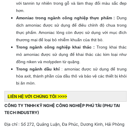
với tannin tự nhiên trong gỗ và làm thay đổi màu sắc đẹp
hơn.
Amoniac trong ngành công nghiệp thực phẩm :
Dung
dịch amoniac được sử dụng để điêu chỉnh độ chua trong
thực phẩm. Amoniac lỏng còn được sử dụng với mục đích
thương mại để loại bỏ nhiễm khuẩn của thịt bò.
Trong ngành công nghiệp khai thác :
Trong khai thác
mỏ amoniac được sử dụng để khai thác các kim loại như
đồng niken và molypden từ quặng.
Trong ngành dầu khí
: amoniac được sử dụng để trung
hòa axit, thành phần của dầu thô và bảo vệ các thiết bị khỏi
bị ăn mòn.
LIÊN HỆ VỚI CHÚNG TÔI >>>>
CÔNG TY TNHH KỸ NGHỆ CÔNG NGHIỆP PHÚ TÀI (PHU TAI
TECH INDUSTRY)
Địa chỉ : Số 272, Quảng Luận, Đa Phúc, Dương Kinh, Hải Phòng