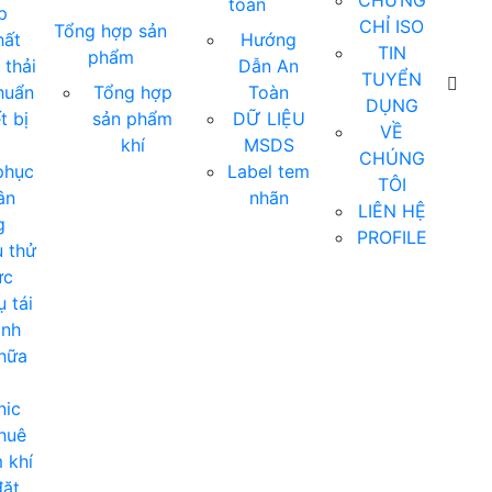
CHỨNG
toàn
p
CHỈ ISO
Tổng hợp sản
hất
Hướng
TIN
phẩm
 thải
Dẫn An
TUYỂN
huẩn
Tổng hợp
Toàn
DỤNG
t bị
sản phẩm
DỮ LIỆU
VỀ
khí
MSDS
CHÚNG
phục
Label tem
TÔI
ân
nhãn
LIÊN HỆ
g
PROFILE
 thử
ực
 tái
ịnh
hữa
nic
huê
 khí
ặt