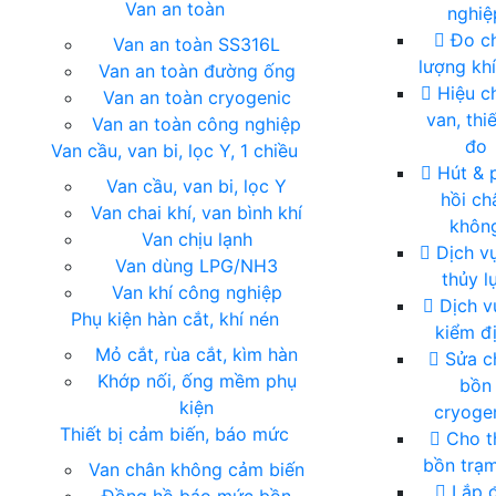
Van an toàn
nghiệ
Đo c
Van an toàn SS316L
lượng khí
Van an toàn đường ống
Hiệu c
Van an toàn cryogenic
van, thiế
Van an toàn công nghiệp
đo
Van cầu, van bi, lọc Y, 1 chiều
Hút & 
Van cầu, van bi, lọc Y
hồi ch
Van chai khí, van bình khí
khôn
Van chịu lạnh
Dịch vụ
Van dùng LPG/NH3
thủy l
Van khí công nghiệp
Dịch vụ
Phụ kiện hàn cắt, khí nén
kiểm đ
Mỏ cắt, rùa cắt, kìm hàn
Sửa c
Khớp nối, ống mềm phụ
bồn
kiện
cryoge
G
Thiết bị cảm biến, báo mức
Cho t
bồn trạm
Van chân không cảm biến
Lắp đ