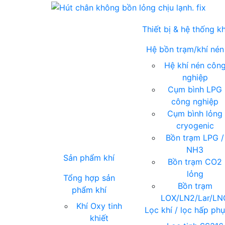
Thiết bị & hệ thống kh
Hệ bồn trạm/khí nén
Hệ khí nén côn
nghiệp
Cụm bình LPG
công nghiệp
Cụm bình lỏng
cryogenic
Bồn trạm LPG /
NH3
Sản phẩm khí
Bồn trạm CO2
lỏng
Tổng hợp sản
Bồn trạm
phẩm khí
LOX/LN2/Lar/LN
Khí Oxy tinh
Lọc khí / lọc hấp ph
khiết