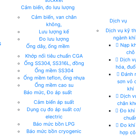
sockket
Cảm biến, đo lưu lượng
Cảm biến, van chân
Dịch vụ
không,
Dịch vụ kỹ t
Lưu lượng kế
ngành khí
Đo lưu lượng
G
Nạp khí
Ống dây, ống mềm
chỗ
Khớp nối tiêu chuẩn CGA
Dịch vụ
Ống SS304, SS316L, đồng
hóa, đuổ
Ống mềm SS304
Đánh r
Ống mềm teflon, ống nhựa
sơn vỏ 
Ống mềm cao su
khí
Báo mức, Đo áp suất
Dịch v
Cảm biến áp suất
chân kh
Dụng cụ đo áp suất cơ/
Đo khí 
electric
chuẩ
Báo mức bồn LPG
Đo khí
Báo mức bồn cryogenic
hợp cô