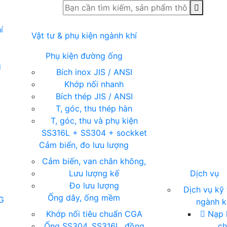
í
Vật tư & phụ kiện ngành khí
Phụ kiện đường ống
g
Bích inox JIS / ANSI
Khớp nối nhanh
Bích thép JIS / ANSI
T, góc, thu thép hàn
T, góc, thu và phụ kiện
SS316L + SS304 + sockket
Cảm biến, đo lưu lượng
Cảm biến, van chân không,
Lưu lượng kế
Dịch vụ
Đo lưu lượng
Dịch vụ kỹ 
Ống dây, ống mềm
G
ngành k
ụ
Khớp nối tiêu chuẩn CGA
Nạp k
Ống SS304, SS316L, đồng
c