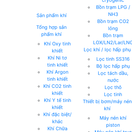
cryogenic
Bồn trạm LPG /
NH3
Sản phẩm khí
Bồn trạm CO2
Tổng hợp sản
lỏng
phẩm khí
Bồn trạm
LOX/LN2/Lar/LN
Khí Oxy tinh
Lọc khí / lọc hấp phụ
khiết
Khí Ni tơ
Lọc tinh SS316
tinh khiết
Bộ lọc hấp phụ
Khí Argon
Lọc tách dầu,
tinh khiết
nước
Khí CO2 tinh
Lọc thô
khiết
Lọc tinh
Khí Y tế tinh
Thiết bị bơm/máy nén
khiết
khí
Khí đặc biệt/
Máy nén khí
khác
piston
Khí Chữa