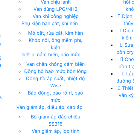
Van chịu lạnh
hồi 
Van dùng LPG/NH3
kh
Van khí công nghiệp
Dịch 
Phụ kiện hàn cắt, khí nén
thủy
Dịch 
Mỏ cắt, rùa cắt, kìm hàn
t
kiểm 
Khớp nối, ống mềm phụ
u
Sửa
kiện
bồn cry
Thiết bị cảm biến, báo mức
G
Cho
Van chân không cảm biến
G
bồn tr
Đồng hồ báo mức bồn lỏng
Lắp
Đồng hồ áp suất, nhiệt độ
đường ố
Wise
Thiết
Báo động, báo rò rỉ, báo
vấn kỹ
y,
mức
Van giảm áp, điều áp, cao áp
Bộ giảm áp đảo chiều
SS316
Van giảm áp, lọc tinh