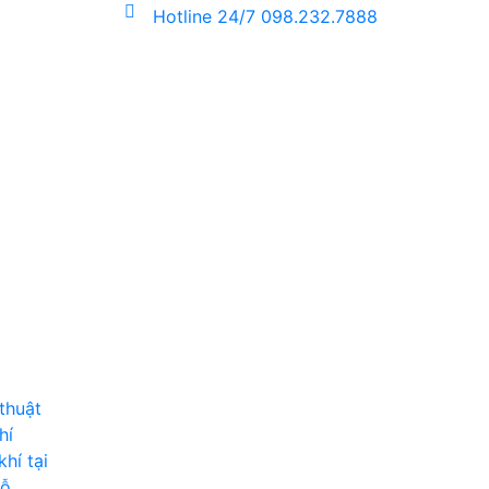
Hotline 24/7
098.232.7888
thuật
hí
hí tại
hỗ