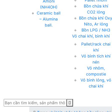
Pallet nhóm
Amoni
Bồn chứa khí
(NH4OH)
CO2 lỏng
Ceramic ball
Bồn chứa khí Oxy
– Alumina
Nito, Ar lỏng
ball.
Bồn LPG / NH3
Vỏ chai khí, bình khí
Pallet/rack chai
khí
Vỏ bình tích khí
nén
Vỏ nhôm,
compostie
Vỏ bình lỏng, vỏ
chai khí