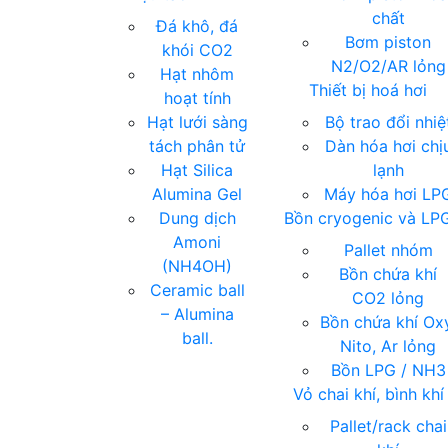
chất
Đá khô, đá
Bơm piston
khói CO2
N2/O2/AR lỏng
Hạt nhôm
Thiết bị hoá hơi
hoạt tính
Hạt lưới sàng
Bộ trao đổi nhiệ
tách phân tử
Dàn hóa hơi chị
Hạt Silica
lạnh
Alumina Gel
Máy hóa hơi LP
Dung dịch
Bồn cryogenic và LP
Amoni
Pallet nhóm
(NH4OH)
Bồn chứa khí
Ceramic ball
CO2 lỏng
– Alumina
Bồn chứa khí Ox
ball.
Nito, Ar lỏng
Bồn LPG / NH3
Vỏ chai khí, bình khí
Pallet/rack chai