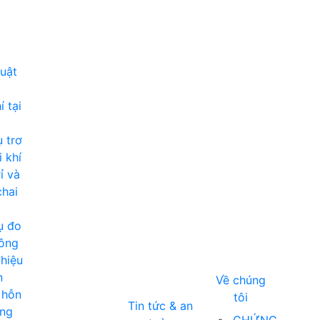
huật
 tại
 trơ
i khí
ỉ và
chai
ụ đo
ông
hiệu
n
Về chúng
 hỗn
tôi
Tin tức & an
ng