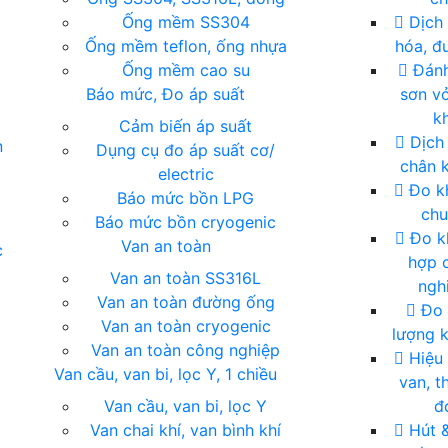
Ống mềm SS304
Dịch 
Ống mềm teflon, ống nhựa
hóa, đu
Ống mềm cao su
Đánh
Báo mức, Đo áp suất
sơn vỏ
kh
Cảm biến áp suất
Dịch
n
Dụng cụ đo áp suất cơ/
chân 
electric
Đo kh
Báo mức bồn LPG
ch
Báo mức bồn cryogenic
Đo k
Van an toàn
c
hợp 
Van an toàn SS316L
ngh
Van an toàn đường ống
Đo 
Van an toàn cryogenic
lượng k
Van an toàn công nghiệp
Hiệu
Van cầu, van bi, lọc Y, 1 chiều
van, th
Van cầu, van bi, lọc Y
đ
Van chai khí, van bình khí
Hút 