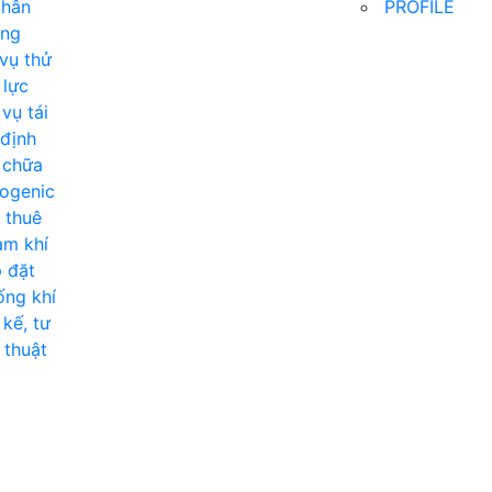
chân
PROFILE
ông
vụ thử
 lực
vụ tái
định
 chữa
ogenic
 thuê
ạm khí
 đặt
ng khí
 kế, tư
 thuật