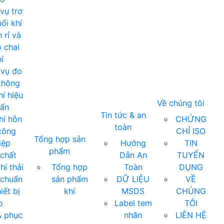
vụ trơ
ổi khí
 rỉ và
 chai
í
 vụ đo
không
í hiệu
Về chúng tôi
uẩn
Tin tức & an
hí hỗn
CHỨNG
toàn
công
CHỈ ISO
Tổng hợp sản
iệp
Hướng
TIN
phẩm
chất
Dẫn An
TUYỂN
hí thải
Tổng hợp
Toàn
DỤNG
 chuẩn
sản phẩm
DỮ LIỆU
VỀ
iết bị
khí
MSDS
CHÚNG
o
Label tem
TÔI
& phục
nhãn
LIÊN HỆ