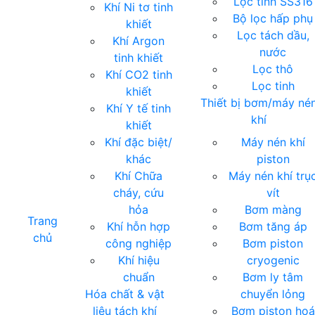
Lọc tinh SS316
Khí Ni tơ tinh
Bộ lọc hấp phụ
khiết
Lọc tách dầu,
Khí Argon
nước
tinh khiết
Lọc thô
Khí CO2 tinh
Lọc tinh
khiết
Thiết bị bơm/máy né
Khí Y tế tinh
khí
khiết
Khí đặc biệt/
Máy nén khí
khác
piston
Khí Chữa
Máy nén khí trụ
cháy, cứu
vít
hỏa
Bơm màng
Trang
Khí hỗn hợp
Bơm tăng áp
chủ
công nghiệp
Bơm piston
Khí hiệu
cryogenic
chuẩn
Bơm ly tâm
Hóa chất & vật
chuyển lỏng
liệu tách khí
Bơm piston hoá