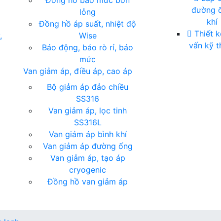
Đồng hồ báo mức bồn
đường 
lỏng
khí
Đồng hồ áp suất, nhiệt độ
Thiết k
,
Wise
vấn kỹ t
Báo động, báo rò rỉ, báo
mức
Van giảm áp, điều áp, cao áp
Bộ giảm áp đảo chiều
SS316
Van giảm áp, lọc tinh
SS316L
Van giảm áp bình khí
Van giảm áp đường ống
Van giảm áp, tạo áp
cryogenic
Đồng hồ van giảm áp