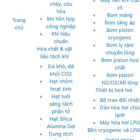
Máy nén khí trục
cháy, cứu
vít
hỏa
Bơm màng
Khí hỗn hợp
Trang
Bơm tăng áp
công nghiệp
chủ
Bơm piston
Khí hiệu
cryogenic
chuẩn
Bơm ly tâm
Hóa chất & vật
chuyển lỏng
liệu tách khí
Bơm piston hoá
Đá khô, đá
chất
khói CO2
Bơm piston
Hạt nhôm
N2/O2/AR lỏng
hoạt tính
Thiết bị hoá hơi
Hạt lưới
Bộ trao đổi nhiệt
sàng tách
Dàn hóa hơi chịu
phân tử
lạnh
Hạt Silica
Máy hóa hơi LP
Alumina Gel
Bồn cryogenic và LPG
Dung dịch