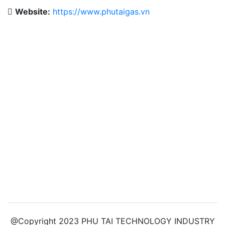
Cho Thuê Thiết Bị Hệ Thống
Website:
https://www.phutaigas.vn
Thiết Kế & Thi Công Lắp Đặt
Dịch Vụ Công Nghiệp.
Khí Công Nghiệp & Hóa Chất
Thiết Bị Ngành Khí
@Copyright 2023 PHU TAI TECHNOLOGY INDUSTRY