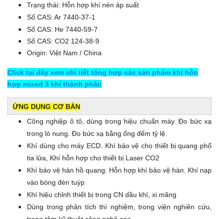
Trạng thái: Hỗn hợp khí nén áp suất
Số CAS: Ar 7440-37-1
Số CAS: He 7440-59-7
Số CAS: CO2 124-38-9
Origin: Việt Nam / China
Click tại đây xem chi tiết tổng hợp các sản phẩm khí hỗn
hợp mixed 3 khí thành phần
ỨNG DỤNG CƠ BẢN
Công nghiệp ô tô, dùng trong hiệu chuẩn máy. Đo bức xạ
trong lò nung. Đo bức xạ bằng ống đếm tỷ lệ.
Khí dùng cho máy ECD. Khí bảo vệ cho thiết bị quang phổ
tia lửa, Khí hỗn hợp cho thiết bị Laser CO2
Khí bảo vệ hàn hồ quang. Hỗn hợp khí bảo vệ hàn. Khí nạp
vào bóng đèn tuýp
Khí hiệu chỉnh thiết bị trong CN dầu khí, xi măng
Dùng trong phân tích thí nghiệm, trong viện nghiên cứu,
trong tâm kỹ thuật công nghệ cao …