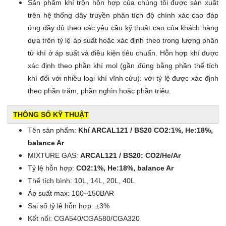
Sản phẩm khí trộn hỗn hợp của chúng tôi được sản xuất
trên hệ thống dây truyền phân tích độ chính xác cao đáp
ứng đầy đủ theo các yêu cầu kỹ thuật cao của khách hàng
dựa trên tỷ lệ áp suất hoặc xác định theo trong lượng phân
tử khí ở áp suất và điều kiện tiêu chuẩn. Hỗn hợp khí được
xác định theo phần khí mol (gần đúng bằng phần thể tích
khí đối với nhiều loại khí vĩnh cửu): với tỷ lệ được xác định
theo phần trăm, phần nghìn hoặc phần triệu.
THÔNG SỐ KỸ THUẬT
Tên sản phẩm:
Khí ARCAL121 / BS20 CO2:1%, He:18%,
balance Ar
MIXTURE GAS:
ARCAL121 / BS20: CO2/He/Ar
Tỷ lệ hỗn hợp:
CO2:1%, He:18%, balance Ar
Thể tích bình: 10L, 14L, 20L, 40L
Áp suất max: 100~150BAR
Sai số tỷ lệ hỗn hợp: ±3%
Kết nối: CGA540/CGA580/CGA320