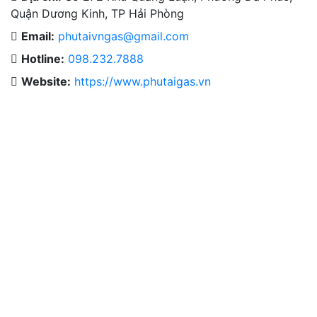
Quận Dương Kinh, TP Hải Phòng
Email:
phutaivngas@gmail.com
Hotline:
098.232.7888
Cho Thuê Thiết Bị Hệ Thống
Website:
https://www.phutaigas.vn
Thiết Kế & Thi Công Lắp Đặt
Dịch Vụ Công Nghiệp.
Khí Công Nghiệp & Hóa Chất
Thiết Bị Ngành Khí